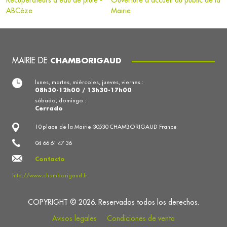
Récupérateurs d'eau de pluie -
Ouverture d'accueil au public de la
ABCèze
Mairie
MAIRIE DE
CHAMBORIGAUD
lunes, martes, miércoles, jueves, viernes :
08h30-12h00 / 13h30-17h00
sábado, domingo :
Cerrado
10 place de la Mairie 30530 CHAMBORIGAUD France
04 66 61 47 36
Contacto
http://www.chamborigaud.fr
COPYRIGHT © 2026. Reservados todos los derechos.
Avisos legales
Condiciones de venta