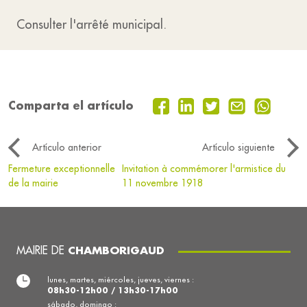
Consulter l'arrêté municipal.
Comparta el artículo
Artículo anterior
Artículo siguiente
Fermeture exceptionnelle
Invitation à commémorer l'armistice du
de la mairie
11 novembre 1918
MAIRIE DE
CHAMBORIGAUD
lunes, martes, miércoles, jueves, viernes :
08h30-12h00 / 13h30-17h00
sábado, domingo :