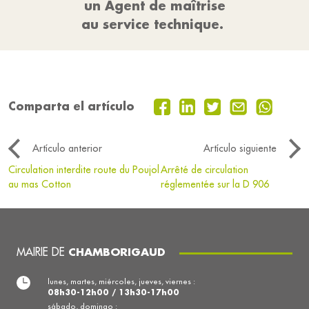
un Agent de maîtrise
au service technique.
Comparta el artículo
Artículo anterior
Artículo siguiente
Circulation interdite route du Poujol
Arrêté de circulation
au mas Cotton
réglementée sur la D 906
MAIRIE DE
CHAMBORIGAUD
lunes, martes, miércoles, jueves, viernes :
08h30-12h00 / 13h30-17h00
sábado, domingo :