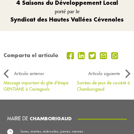
4 Saisons du Développement Local
porté par le
Syndicat des Hautes Vallées Cévenoles
Comparta el artículo
Artículo anterior
Artículo siguiente
Message important du gîte d'étape
Soirées de jeux de société à
GENTIÂNE à Castagnols
Chamborigaud
MAIRIE DE
CHAMBORIGAUD
lunes, martes, miércoles, jueves, viernes :