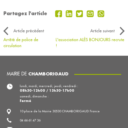
Partagez l'article
Article précédent
Article suivant
Arrêté de police de
L'association ALÈS BONJOURS recrute
circulation
!
MAIRIE DE
CHAMBORIGAUD
lundi, mardi, mercredi, jeudi, vendredi :
08h30-12h00 / 13h30-17h00
samedi, dimanche :
Fermé
10 place de la Mairie 30530 CHAMBORIGAUD France
04 66 61 47 36