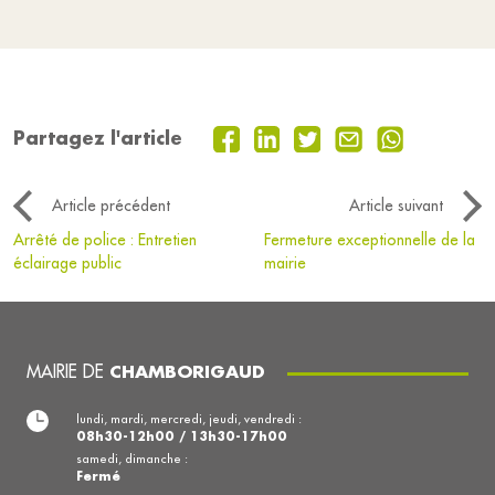
Partagez l'article
Article précédent
Article suivant
Arrêté de police : Entretien
Fermeture exceptionnelle de la
éclairage public
mairie
MAIRIE DE
CHAMBORIGAUD
lundi, mardi, mercredi, jeudi, vendredi :
08h30-12h00 / 13h30-17h00
samedi, dimanche :
Fermé