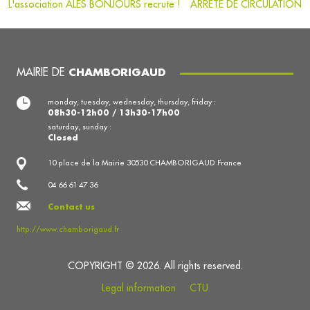
L'association ALÈS BONJOURS recrute !
ARRÊTÉ DE CIRCULATION
MAIRIE DE
CHAMBORIGAUD
monday, tuesday, wednesday, thursday, friday :
08h30-12h00 / 13h30-17h00
saturday, sunday :
Closed
10 place de la Mairie 30530 CHAMBORIGAUD France
04 66 61 47 36
Contact us
http://www.chamborigaud.fr
COPYRIGHT © 2026. All rights reserved.
Legal information
CTU