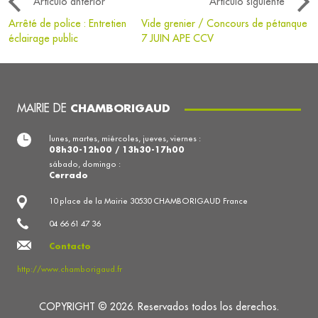
Artículo anterior
Artículo siguiente
Arrêté de police : Entretien
Vide grenier / Concours de pétanque
éclairage public
7 JUIN APE CCV
MAIRIE DE
CHAMBORIGAUD
lunes, martes, miércoles, jueves, viernes :
08h30-12h00 / 13h30-17h00
sábado, domingo :
Cerrado
10 place de la Mairie 30530 CHAMBORIGAUD France
04 66 61 47 36
Contacto
http://www.chamborigaud.fr
COPYRIGHT © 2026. Reservados todos los derechos.